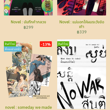
Novel : บันทึกคำกลวง
Novel : แม่บอกให้ผมระวังข้อ
เท้า
฿299
฿339
-13%
สินค้าใหม่
สินค้าใหม่
สั่งจองล่วงหน้า
novel : someday we made