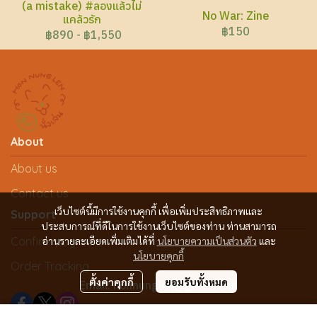
(a mistake) #ลองแล้วไม่
No War: Zine
แคล้วรัก
฿150
฿890
-
฿1,550
About
About us
Contact us
เว็บไซต์นี้มีการใช้งานคุกกี้ เพื่อเพิ่มประสิทธิภาพและ
Support
ประสบการณ์ที่ดีในการใช้งานเว็บไซต์ของท่าน ท่านสามารถ
Confirm payment
อ่านรายละเอียดเพิ่มเติมได้ที่
นโยบายความเป็นส่วนตัว
และ
นโยบายคุกกี้
Order Tracking
ตั้งค่าคุกกี้
ยอมรับทั้งหมด
Email: honnunglen@gmail.com