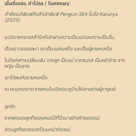
เนื้อเรื่องย่อ, คำโปรย / Summary:
กำลังจะตีพิมพ์กับสำนักพิมพ์ Penguin SEA ในชื่อ Karunya
(2025)
นวนิยายกระแสสำนึกที่เล่าผ่านความเป็นแม่และความเป็นอื่น
เรื่องราวของลลนา เขาเป็นแม่คนหนึ่ง และเป็นผู้ชายคนหนึ่ง
ในปีแห่งการเปลี่ยนผัน จากลูก เป็นแม่ จากสมรส เป็นหย่าร้าง จาก
หญิง เป็นชาย
เขาได้พบกับชายคนหนึ่ง
ณ ถนนทรงวาด ชายคนนั้นเปิดประตูบ้านให้เขาอย่างผู้การุณย์
ลูกรัก
หากพ่อของลูกทิ้งรอยคอดไว้ที่นิ้วนางข้างซ้ายของแม่
ส่วนลูกทิ้งรอยแตกไว้บนหน้าท้องแม่