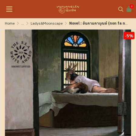
0
Home
...
Ladys&Moonscape
Novel : อันกามการุณย์ (​​non fa niente)
-5%