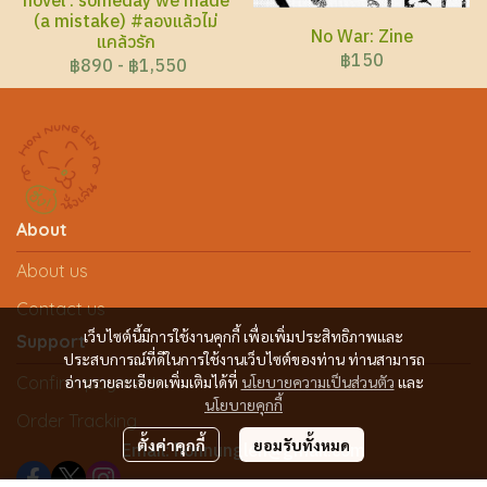
(a mistake) #ลองแล้วไม่
No War: Zine
แคล้วรัก
฿150
฿890
-
฿1,550
About
About us
Contact us
เว็บไซต์นี้มีการใช้งานคุกกี้ เพื่อเพิ่มประสิทธิภาพและ
Support
ประสบการณ์ที่ดีในการใช้งานเว็บไซต์ของท่าน ท่านสามารถ
Confirm payment
อ่านรายละเอียดเพิ่มเติมได้ที่
นโยบายความเป็นส่วนตัว
และ
นโยบายคุกกี้
Order Tracking
ตั้งค่าคุกกี้
ยอมรับทั้งหมด
Email: honnunglen@gmail.com