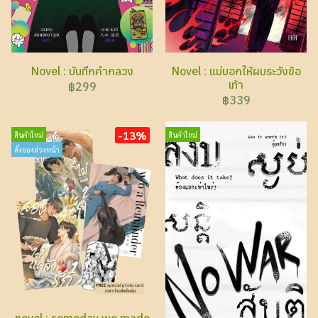
Novel : บันทึกคำกลวง
Novel : แม่บอกให้ผมระวังข้อ
เท้า
฿299
฿339
-13%
สินค้าใหม่
สินค้าใหม่
สั่งจองล่วงหน้า
novel : someday we made