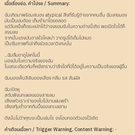
เนื้อเรื่องย่อ, คำโปรย / Summary:
ฉันเกิดมาพร้อมสมอง atypical สิ่งที่รับรู้ต่างจากคนอื่น ฉันเคยมอง
มันเป็นปมด้อย เก็บงำมาโดยตลอด
แต่วันหนึ่งก็ตระหนักได้ว่าจงยอมรับในความต่างนี้เถิด พอเปิดใจได้ก็
สงบลง
จากนั้นแรงบันดาลใจไหลบ่า วาดรูปได้เต็มไปหมด
เป็นซีนภาพที่เล่าถึงช่วงเวลาวิเศษนั้น
...ฉันลืมตาดูโลกใบนี้
มองมันในความจริงของฉัน
ในขณะเดียวกันก็หยั่งทราบว่าสิ่งใดที่มิได้อยู่ในความเป็นจริงของผู้อื่น
ฉันมองเห็นสีสันของเสียง กลิ่น รส สัมผัส
ฉันเปิดหู
สดับฟังบทเพลงของสายลม
เสียงหัวเราะร่าของใบไม้ยามฝนพรำ
เสียงทุ้มต่ำจากก้นบึ้งของทะเลสาบ
ดังนั้นไม่ว่าคุณจะเป็นเช่นไร จงโอบกอดตัวเองไว้เถิด
คำเตือนเนื้อหา / Trigger Warning, Content Warning:
-