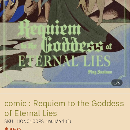
1/6
comic : Requiem to the Goddess
of Eternal Lies
SKU : HON0100PS
ขายแล้ว 1 ชิ้น