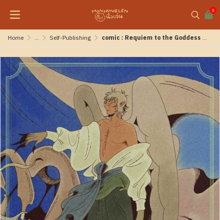
0
Home
...
Self-Publishing
comic : Requiem to the Goddess of Eternal Lies