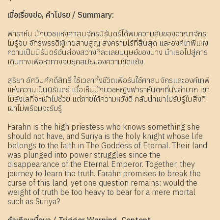
เนื้อเรื่องย่อ, คำโปรย / Summary:
ฟาราห์น นักบวชแห่งศาสนจักรนิรันดร์ได้พบความลับของอาณาจักร
ไม่รู้จบ จักรพรรดิผู้หายสาบสูญ สงครามไร้ที่สิ้นสุด และองค์เทพีแห่ง
ความเป็นนิรันดร์อันส่องสว่างที่ละเลยมนุษย์ของนาง นำเธอไปสู่การ
เดินทางเพื่อหาทางจบยุคสมัยของความขัดแย้ง
สุริยา อัศวินศักดิ์สิทธิ์ ใช้เวลาทั้งชีวิตเพื่อรับใช้ศาสนจักรและองค์เทพี
แห่งความเป็นนิรันดร์ เมื่อเห็นนักบวชหญิงฟาราห์นตกที่นั่งลำบาก เขา
ไม่ลังเลที่จะเข้าไปช่วย แต่ภายใต้ความหวังดี กลับนำเขาไปรับรู้ในสิ่งที่
เขาไม่พร้อมจะรับรู้
Farahn is the high priestess who knows something she
should not have, and Suriya is the holy knight whose life
belongs to the faith in The Goddess of Eternal. Their land
was plunged into power struggles since the
disappearance of the Eternal Emperor. Together, they
journey to learn the truth. Farahn promises to break the
curse of this land, yet one question remains: would the
weight of truth be too heavy to bear for a mere mortal
such as Suriya?