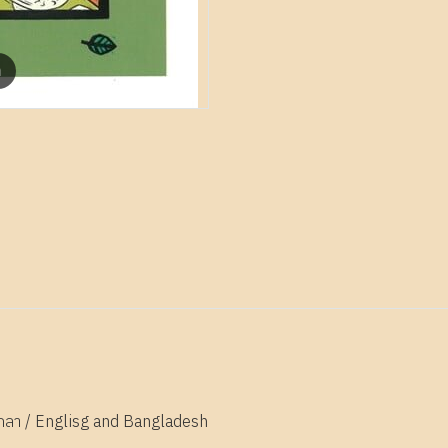
m
กลา / Englisg and Bangladesh