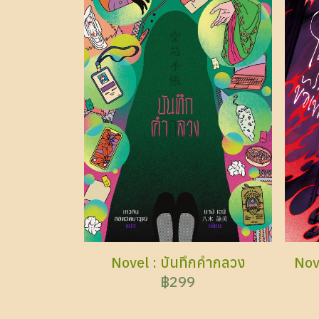
Novel : บันทึกคำกลวง
Nov
฿299