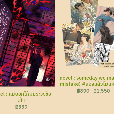
novel : someday we ma
mistake) #ลองแล้วไม่แคล
฿890
-
฿1,550
el : แม่บอกให้ผมระวังข้อ
เท้า
฿339