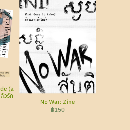
de (a
้วรัก
No War: Zine
฿150