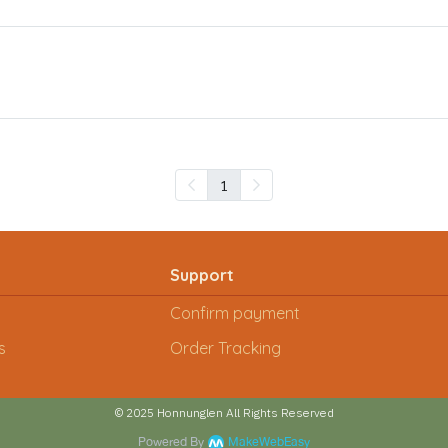
1
Support
Confirm payment
s
Order Tracking
© 2025 Honnunglen
All Rights Reserved
Powered By
MakeWebEasy